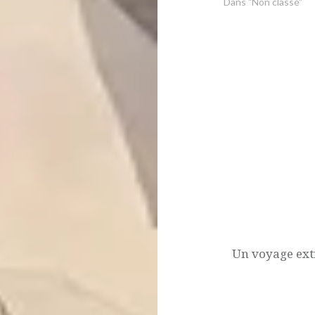
Dans "Non classé"
Navigation
de
l’article
Un voyage ext