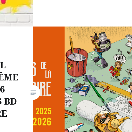
AL
ÊME
26
 BD
RE