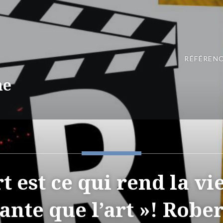
RÉFÉRENC
ne
rt est ce qui rend la vi
ante que l’art »! Rober