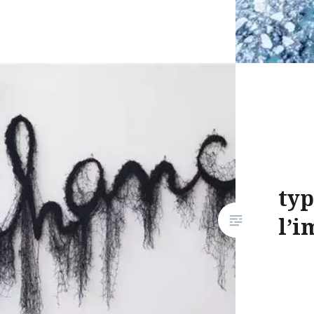
typ
l’i