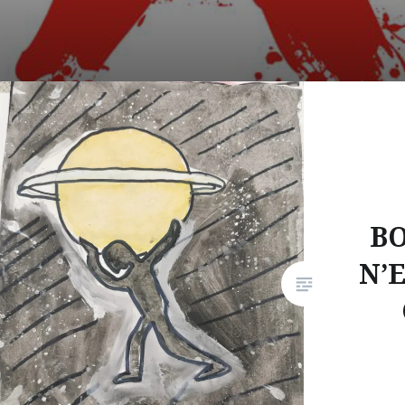
BO
N’