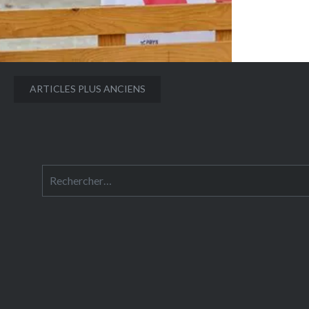
Navigation
ARTICLES PLUS ANCIENS
des
articles
Rechercher :