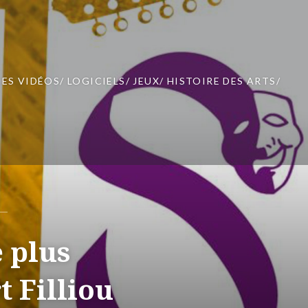
ES VIDÉOS/ LOGICIELS/ JEUX/ HISTOIRE DES ARTS/
e plus
t Filliou