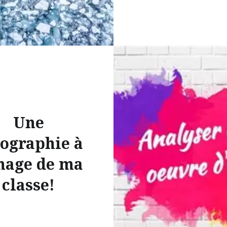
Une
ographie à
mage de ma
classe!