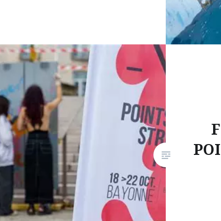
F
POI