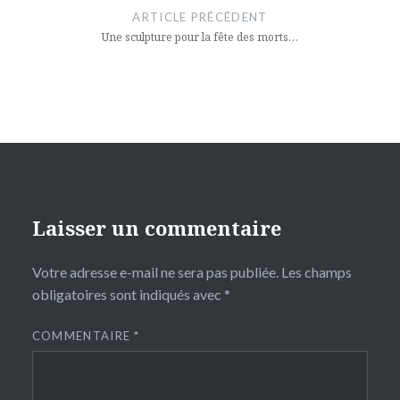
de
ARTICLE PRÉCÉDENT
l’article
Une sculpture pour la fête des morts…
Laisser un commentaire
Votre adresse e-mail ne sera pas publiée.
Les champs
obligatoires sont indiqués avec
*
COMMENTAIRE
*