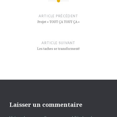
Navigation
de
ARTICLE PRÉCÉDENT
l’article
Projet « TOUT ÇA TOUT ÇA »
ARTICLE SUIVANT
Les taches se transforment!
Laisser un commentaire