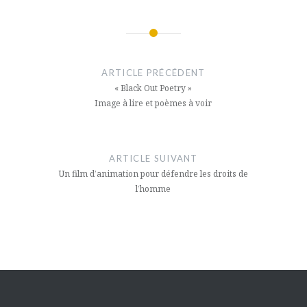
Navigation
de
ARTICLE PRÉCÉDENT
l’article
« Black Out Poetry »
Image à lire et poèmes à voir
ARTICLE SUIVANT
Un film d’animation pour défendre les droits de
l’homme