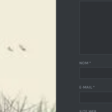
NOM
*
E-MAIL
*
SITE WEB