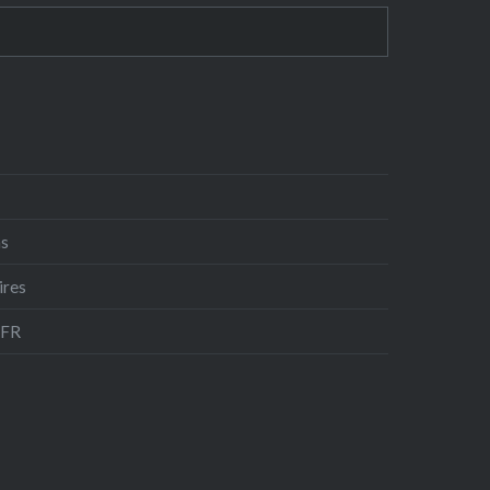
ns
ires
-FR