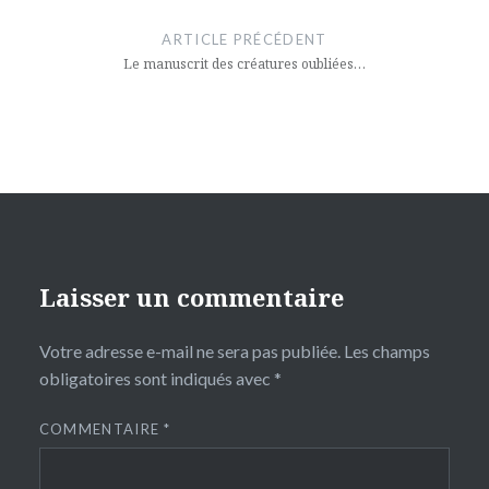
de
ARTICLE PRÉCÉDENT
l’article
Le manuscrit des créatures oubliées…
Laisser un commentaire
Votre adresse e-mail ne sera pas publiée.
Les champs
obligatoires sont indiqués avec
*
COMMENTAIRE
*