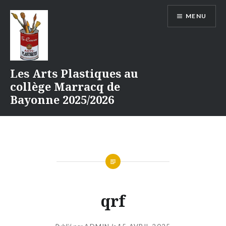
Aller
MENU
au
contenu
Les Arts Plastiques au
collège Marracq de
Bayonne 2025/2026
qrf