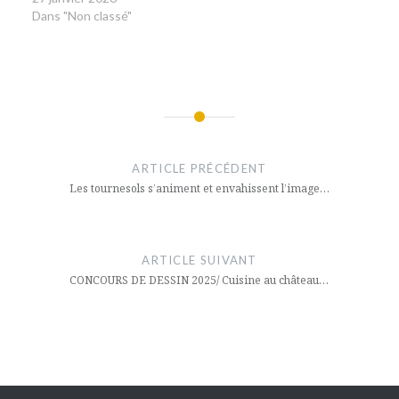
Dans "Non classé"
Navigation
de
ARTICLE PRÉCÉDENT
l’article
Les tournesols s’animent et envahissent l’image…
ARTICLE SUIVANT
CONCOURS DE DESSIN 2025/ Cuisine au château…