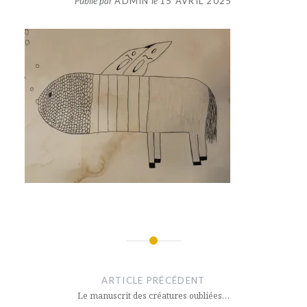
Publié par
ADMIN
le
15 AVRIL 2025
Navigation
de
ARTICLE PRÉCÉDENT
l’article
Le manuscrit des créatures oubliées…