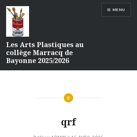
Aller
MENU
au
contenu
Les Arts Plastiques au
collège Marracq de
Bayonne 2025/2026
qrf