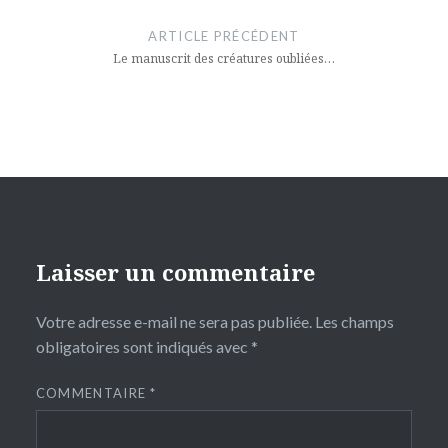
de
ARTICLE PRÉCÉDENT
l’article
Le manuscrit des créatures oubliées…
Laisser un commentaire
Votre adresse e-mail ne sera pas publiée.
Les champs
obligatoires sont indiqués avec
*
COMMENTAIRE
*