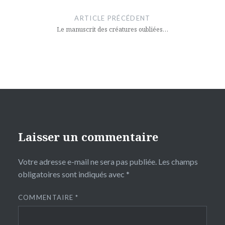
de
ARTICLE PRÉCÉDENT
l’article
Le manuscrit des créatures oubliées…
Laisser un commentaire
Votre adresse e-mail ne sera pas publiée.
Les champs
obligatoires sont indiqués avec
*
COMMENTAIRE
*