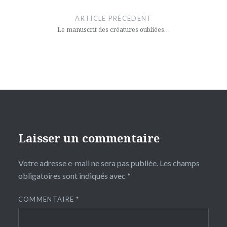
de
ARTICLE PRÉCÉDENT
l’article
Le manuscrit des créatures oubliées…
Laisser un commentaire
Votre adresse e-mail ne sera pas publiée.
Les champs
obligatoires sont indiqués avec
*
COMMENTAIRE
*