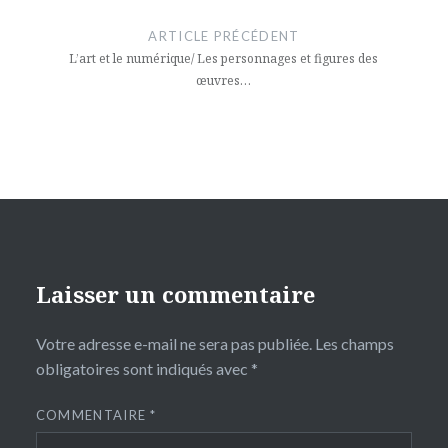
de
ARTICLE PRÉCÉDENT
l’article
L’art et le numérique/ Les personnages et figures des
œuvres…
Laisser un commentaire
Votre adresse e-mail ne sera pas publiée.
Les champs
obligatoires sont indiqués avec
*
COMMENTAIRE
*