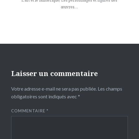
l’article
L’art et le numérique/ Les personnages et figures des
œuvres…
Laisser un commentaire
Votre adresse e-mail ne sera pas publiée.
Les champs
obligatoires sont indiqués avec
*
COMMENTAIRE
*