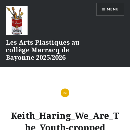
Aller
MENU
au
contenu
Les Arts Plastiques au
collège Marracq de
Bayonne 2025/2026
Keith_Haring_We_Are_T
he_Youth-cropped