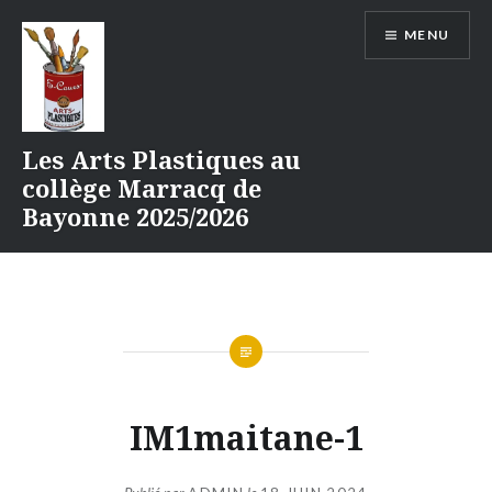
Aller
MENU
au
contenu
Les Arts Plastiques au
collège Marracq de
Bayonne 2025/2026
IM1maitane-1