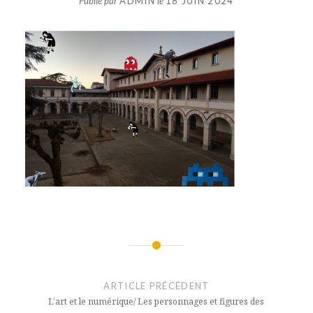
Publié par
ADMIN
le
18 JUIN 2024
Navigation
de
ARTICLE PRÉCÉDENT
l’article
L’art et le numérique/ Les personnages et figures des