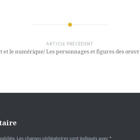
ARTICLE PRÉCÉDENT
rt et le numérique/ Les personnages et figures des œuv
taire
publiée.
Les champs obligatoires sont indiqués avec
*