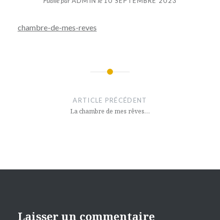
Publié par
ADMIN
le
10 SEPTEMBRE 2023
chambre-de-mes-reves
Navigation
de
ARTICLE PRÉCÉDENT
l’article
La chambre de mes rêves…
Laisser un commentaire