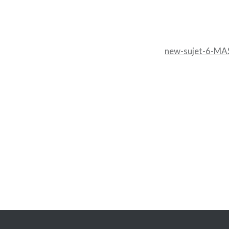
new-sujet-6-M
Navigation
de
l’article