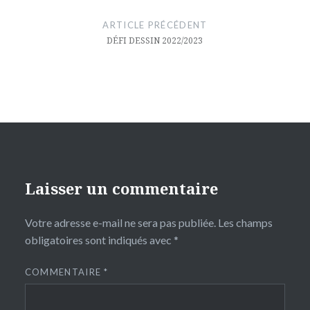
de
ARTICLE PRÉCÉDENT
l’article
DÉFI DESSIN 2022/2023
Laisser un commentaire
Votre adresse e-mail ne sera pas publiée.
Les champs
obligatoires sont indiqués avec
*
COMMENTAIRE
*