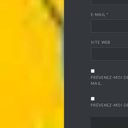
E-MAIL
*
SITE WEB
PRÉVENEZ-MOI D
MAIL.
PRÉVENEZ-MOI DE