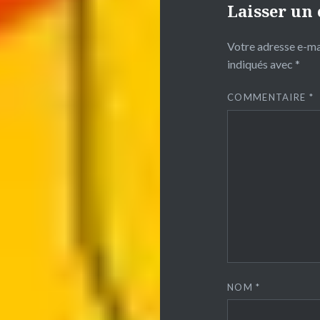
Laisser un
Votre adresse e-mai
indiqués avec
*
COMMENTAIRE
*
NOM
*