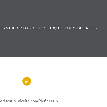
ES VIDÉOS/ LOGICIELS/ JEUX/ HISTOIRE DES ARTS/
neducatio.wixsite.com/defidessin