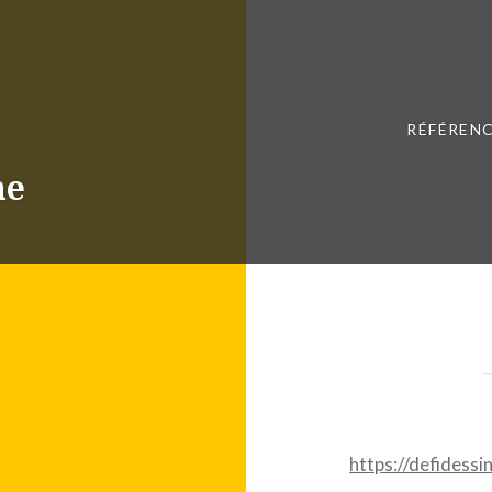
RÉFÉRENC
ne
https://defidessi