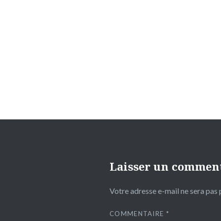
Navigation
de
l’article
Laisser un commen
Votre adresse e-mail ne sera pas 
COMMENTAIRE
*