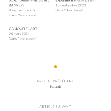
SUJET 5ème: Mais qui est
Expérimentations/ Dessin
BANKSY?
18 septembre 2023
8 septembre 2025
Dans "Non classé"
Dans "Non classé"
CAMOUFLE L’ART!
26 mars 2024
Dans "Non classé"
Navigation
de
ARTICLE PRÉCÉDENT
l’article
Portrait
ARTICLE SUIVANT