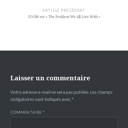
de
ARTICLE PRÉCÉDENT
l’article
ZOOM sur « The Problem We All Live With »
Laisser un commentaire
Votre adresse e-mail ne sera pas publiée.
Les champs
obligatoires sont indiqués avec
*
COMMENTAIRE
*