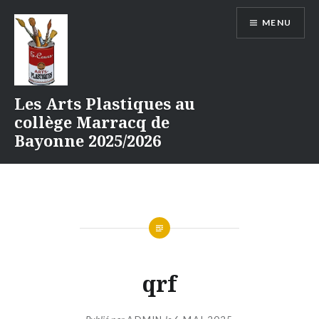
Aller
MENU
au
contenu
Les Arts Plastiques au
collège Marracq de
Bayonne 2025/2026
qrf