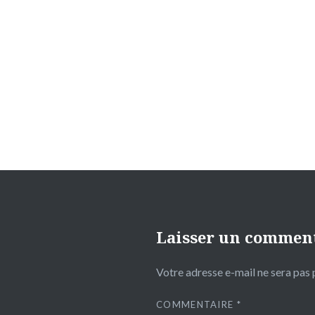
Navigation
de
l’article
Laisser un commen
Votre adresse e-mail ne sera pas 
COMMENTAIRE
*