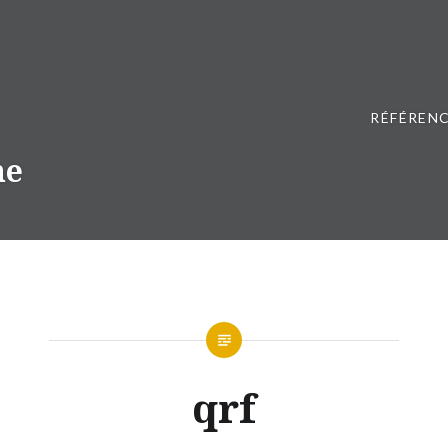
RÉFÉRENC
ne
qrf