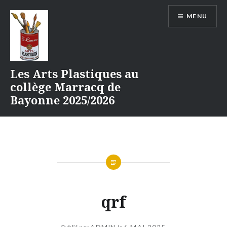
Aller
MENU
au
contenu
Les Arts Plastiques au
collège Marracq de
Bayonne 2025/2026
qrf