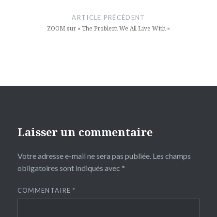
de
ARTICLE PRÉCÉDENT
l’article
ZOOM sur « The Problem We All Live With »
Laisser un commentaire
Votre adresse e-mail ne sera pas publiée.
Les champs
obligatoires sont indiqués avec
*
COMMENTAIRE
*