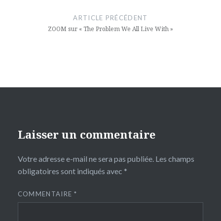
de
ARTICLE PRÉCÉDENT
l’article
ZOOM sur « The Problem We All Live With »
Laisser un commentaire
Votre adresse e-mail ne sera pas publiée.
Les champs
obligatoires sont indiqués avec
*
COMMENTAIRE
*