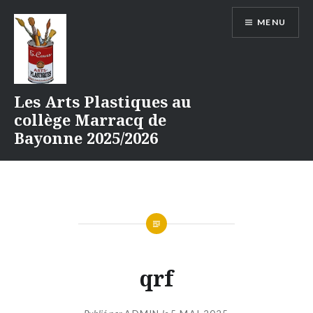
Aller
MENU
au
contenu
Les Arts Plastiques au
collège Marracq de
Bayonne 2025/2026
qrf