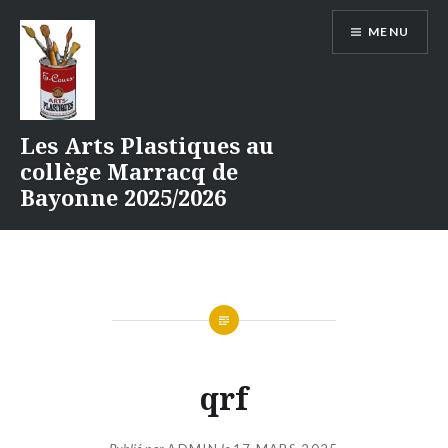
Aller
MENU
au
contenu
Les Arts Plastiques au
collège Marracq de
Bayonne 2025/2026
qrf