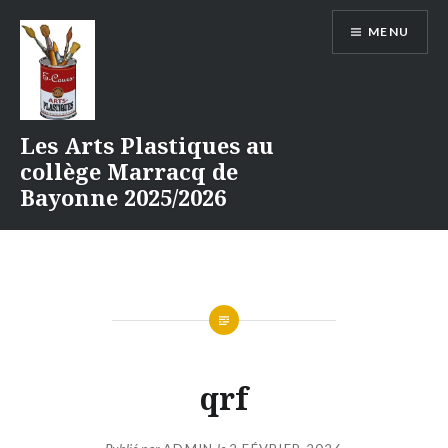
Aller
MENU
au
contenu
Les Arts Plastiques au
collège Marracq de
Bayonne 2025/2026
qrf