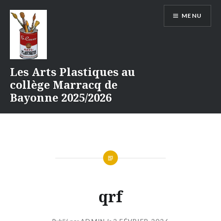
Aller
MENU
au
contenu
Les Arts Plastiques au
collège Marracq de
Bayonne 2025/2026
qrf