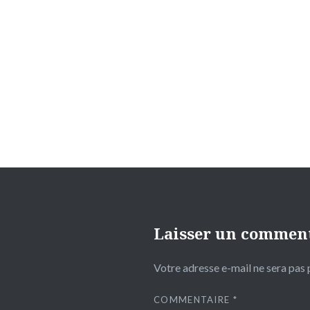
Navigation
de
l’article
Laisser un commen
Votre adresse e-mail ne sera pas 
COMMENTAIRE
*