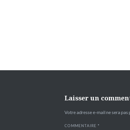
Navigation
de
l’article
Laisser un commen
Votre adresse e-mail ne sera pas 
COMMENTAIRE
*