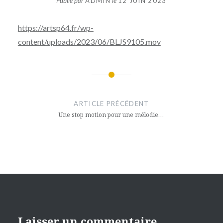
Publié par
ADMIN
le
12 JUIN 2023
https://artsp64.fr/wp-
content/uploads/2023/06/BLJS9105.mov
Navigation
de
ARTICLE PRÉCÉDENT
l’article
Une stop motion pour une mélodie…
Laisser un commentaire