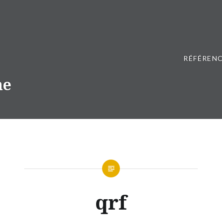
RÉFÉRENC
ne
qrf