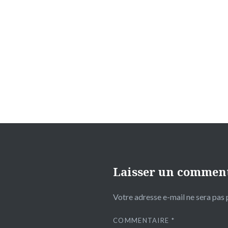
Navigation
de
l’article
Laisser un commen
Votre adresse e-mail ne sera pas 
COMMENTAIRE
*