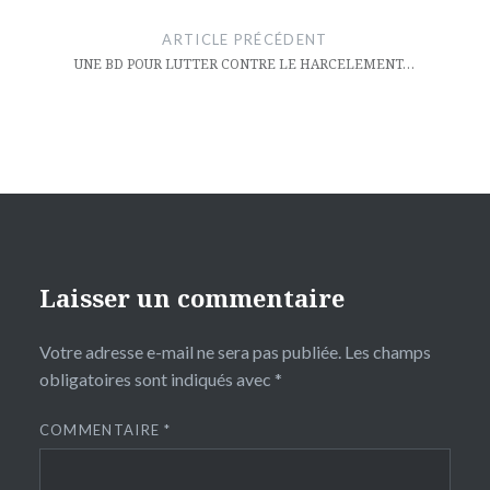
de
ARTICLE PRÉCÉDENT
l’article
UNE BD POUR LUTTER CONTRE LE HARCELEMENT…
Laisser un commentaire
Votre adresse e-mail ne sera pas publiée.
Les champs
obligatoires sont indiqués avec
*
COMMENTAIRE
*