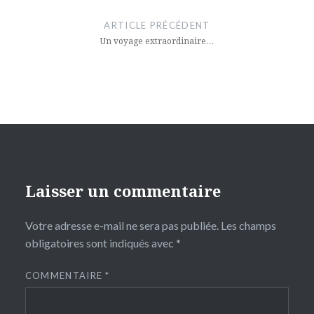
de
ARTICLE PRÉCÉDENT
l’article
Un voyage extraordinaire…
Laisser un commentaire
Votre adresse e-mail ne sera pas publiée.
Les champs
obligatoires sont indiqués avec
*
COMMENTAIRE
*