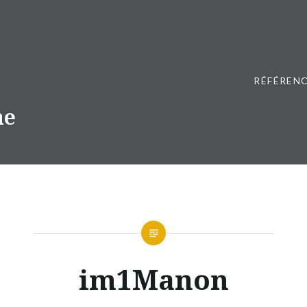
RÉFÉRENC
ne
im1Manon