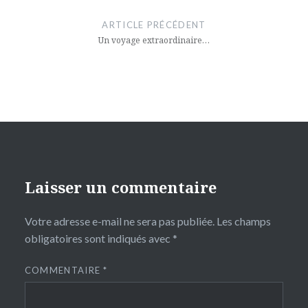
de
ARTICLE PRÉCÉDENT
l’article
Un voyage extraordinaire…
Laisser un commentaire
Votre adresse e-mail ne sera pas publiée.
Les champs
obligatoires sont indiqués avec
*
COMMENTAIRE
*