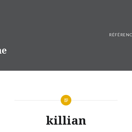
RÉFÉRENC
ne
killian