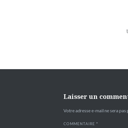
Navigation
de
l’article
Laisser un commen
Votre adresse e-mail ne sera pas 
COMMENTAIRE
*