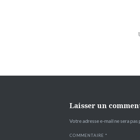
Navigation
de
l’article
Laisser un commen
Votre adresse e-mail ne sera pas 
COMMENTAIRE
*