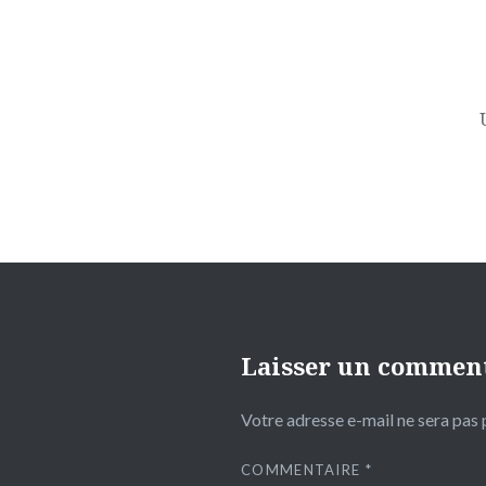
Navigation
de
l’article
Laisser un commen
Votre adresse e-mail ne sera pas 
COMMENTAIRE
*