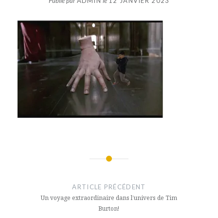
Publié par
ADMIN
le
12 JANVIER 2023
Navigation
de
ARTICLE PRÉCÉDENT
l’article
Un voyage extraordinaire dans l’univers de Tim
Burton!