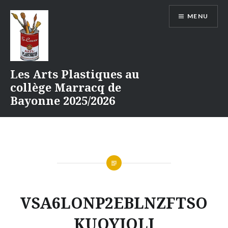
Aller
MENU
au
contenu
Les Arts Plastiques au
collège Marracq de
Bayonne 2025/2026
VSA6LONP2EBLNZFTSO
KUQYJQLI