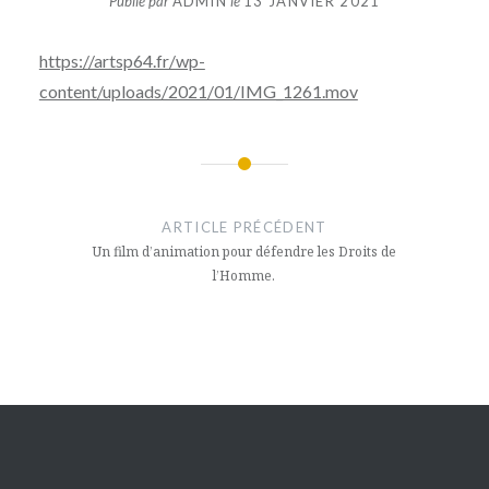
Publié par
ADMIN
le
13 JANVIER 2021
https://artsp64.fr/wp-
content/uploads/2021/01/IMG_1261.mov
Navigation
de
ARTICLE PRÉCÉDENT
l’article
Un film d’animation pour défendre les Droits de
l’Homme.