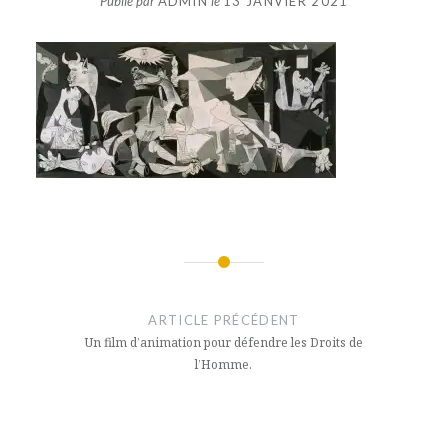
Publié par
ADMIN
le
13 JANVIER 2021
Navigation
de
ARTICLE PRÉCÉDENT
l’article
Un film d’animation pour défendre les Droits de
l’Homme.