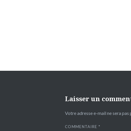
Navigation
de
l’article
Laisser un commen
Votre adresse e-mail ne sera pas 
COMMENTAIRE
*