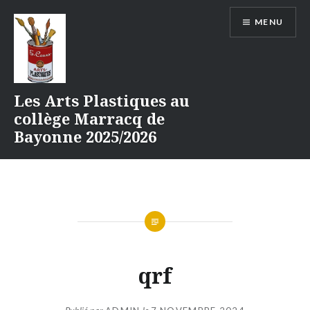
Aller
MENU
au
contenu
Les Arts Plastiques au
collège Marracq de
Bayonne 2025/2026
qrf