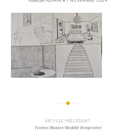
Publié par
ADMIN
le
7 NOVEMBRE 2024
Navigation
de
ARTICLE PRÉCÉDENT
l’article
Trames/ Nuance/ Modelé/ Perspective/