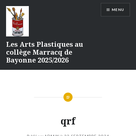
Aller
MENU
au
contenu
Les Arts Plastiques au
collège Marracq de
Bayonne 2025/2026
qrf