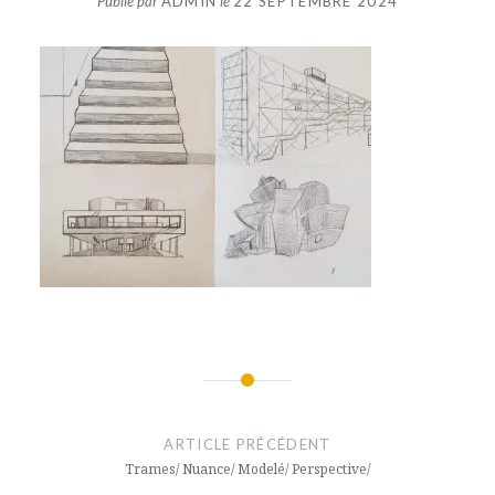
Publié par
ADMIN
le
22 SEPTEMBRE 2024
Navigation
de
ARTICLE PRÉCÉDENT
l’article
Trames/ Nuance/ Modelé/ Perspective/