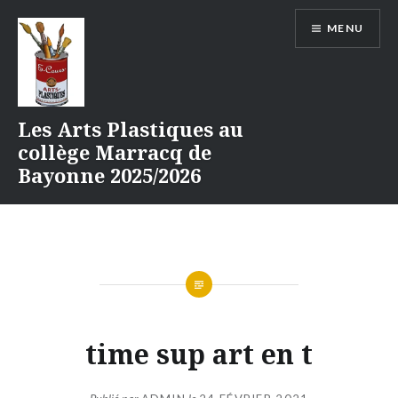
Aller
MENU
au
contenu
Les Arts Plastiques au
collège Marracq de
Bayonne 2025/2026
time sup art en t