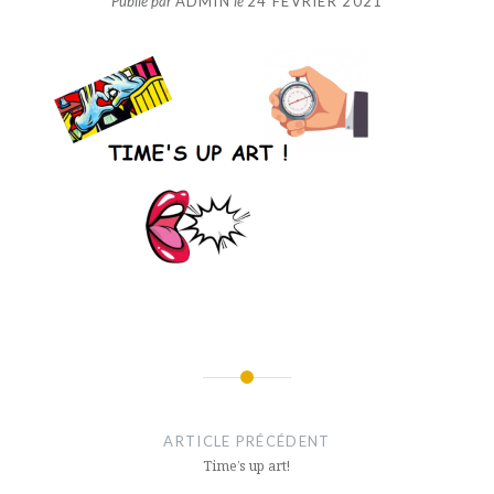
Publié par
ADMIN
le
24 FÉVRIER 2021
Navigation
de
ARTICLE PRÉCÉDENT
l’article
Time’s up art!