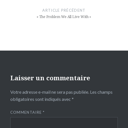
de
ARTICLE PRÉCÉDENT
l’article
« The Problem We All Live With »
Laisser un commentaire
Votre adresse e-mail ne sera pas publiée.
Les champs
obligatoires sont indiqués avec
*
COMMENTAIRE
*