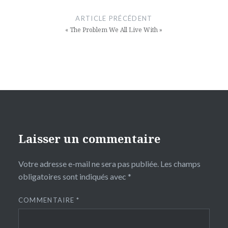
de
ARTICLE PRÉCÉDENT
l’article
« The Problem We All Live With »
Laisser un commentaire
Votre adresse e-mail ne sera pas publiée.
Les champs
obligatoires sont indiqués avec
*
COMMENTAIRE
*